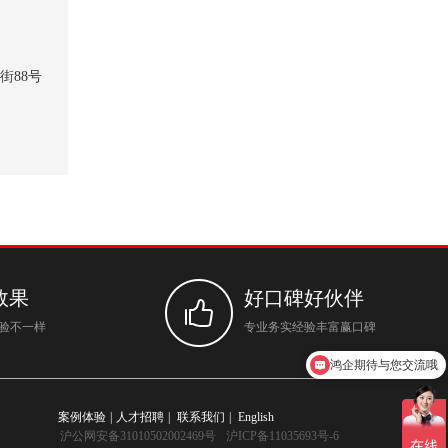
街88号
效果
好口碑好伙伴
体验不一样
专业务实经验丰富赢口碑
鸿企期待与您交流哦
你们是怎么收费的呢
案例体验
|
人才招聘
|
联系我们
|
English
沪公网安备31010502002469号
沪ICP备11035693号-6