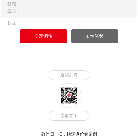
价格：
产品参数
产品尺寸：450*450*1300-1700mm
工期：
额定电压：220V
额定功率：100W
备注：
满载人数：1人
影片时长：3-5分钟
快速询价
案例体验
返回列表
索取方案
微信扫一扫，快速询价看案例