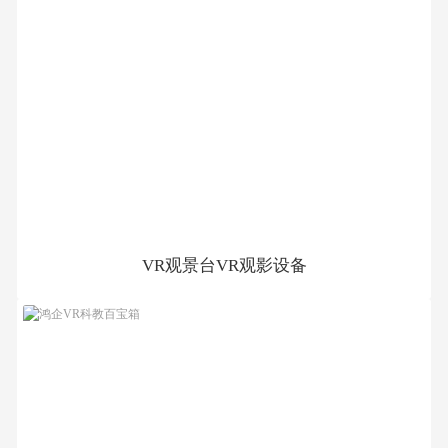
VR双人蛋椅VR太空舱座椅设备VR体验馆
VR观景台VR观影设备
概述：VR守望者是本公司新推出的线下影院系列产品之一，配有
自主研发的扫码系统以及可调节的直供电头显，内含海量高清影
片。产品外观新奇，以天文望远镜为原型设计，让世界各地的不同
风采呈现在你眼前。
产品参数
产品尺寸：450*450*1300-1700mm
额定电压：220V