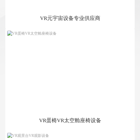
VR元宇宙设备专业供应商
鸿企VR公司是中国VR元宇宙体验设备专业供应商，PicoVR一体
机、HTCviveVR头盔、PCVR全套设备、微软MR体验设备等品种
齐全，价格优惠，服务周到，快速发货，欢迎采购。
VR蛋椅VR太空舱座椅设备