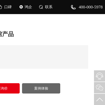
400-000-5978
口碑
鸿企
联系
馆产品
速询价
案例体验